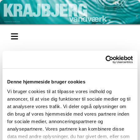
Rustfarvet vand
Denne hjemmeside bruger cookies
Vi bruger cookies til at tilpasse vores indhold og
Ved ledningsbrud og reparationsarbejder på
annoncer, til at vise dig funktioner til sociale medier og til
vandledninger kan der forekomme brunfarvning af vandet
(rødbrun/rustfarvet).
at analysere vores trafik. Vi deler også oplysninger om
din brug af vores hjemmeside med vores partnere inden
Problemet er forbigående og afhjælpes ved at lade den
kolde hane løbe, indtil vandet igen er klart.
for sociale medier, annonceringspartnere og
analysepartnere. Vores partnere kan kombinere disse
Er vasketøjet blevet plettet som følge af rustfarvet vand,
fortæller et gammelt husråd fra Statens Husholdningsråd:
data med andre oplysninger, du har givet dem, eller som